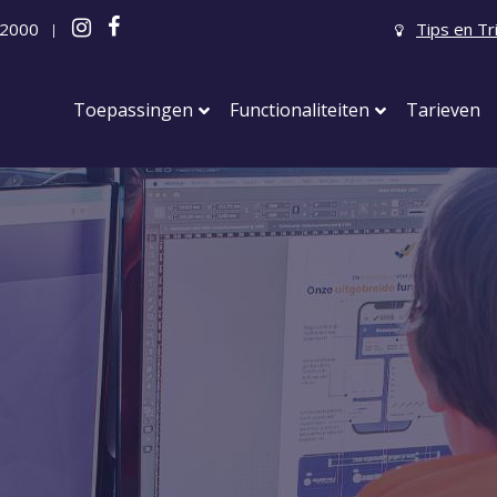
 2000
Tips en Tr
|
Toepassingen
Functionaliteiten
Tarieven
Feesten
Personeelsfeest
Bedrijfsfeest
Jubileumfeesten