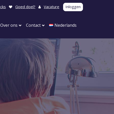
icks
Goed doel?
Vacature
Inloggen
Over ons
Contact
Nederlands
Carnaval
Verjaardagen
Kraamvisite