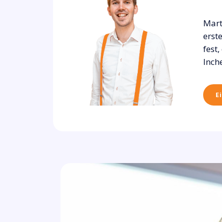
Mart
erst
fest
Inch
E