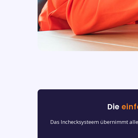
Die
ein
Das Inchecksysteem übernimmt alle 