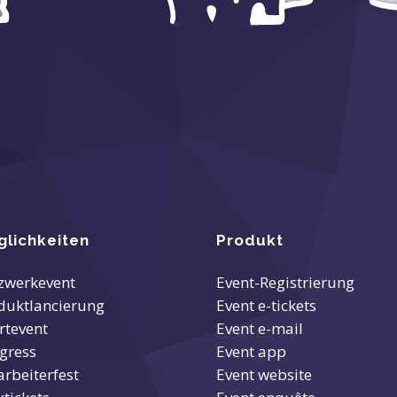
lichkeiten
Produkt
zwerkevent
Event-Registrierung
duktlancierung
Event e-tickets
rtevent
Event e-mail
gress
Event app
arbeiterfest
Event website