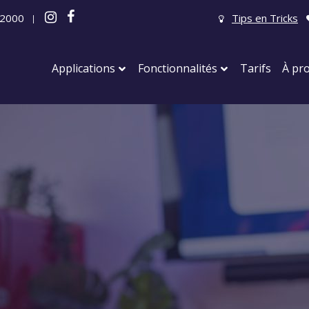
 2000
Tips en Tricks
|
Applications
Fonctionnalités
Tarifs
À pr
Fêtes
Fête du personnel
Fêtes d’Entreprise
Fêtes de Jubilé