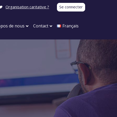
Organisation caritative ?
Se connecter
opos de nous
Contact
Français
Carnaval
Anniversaires
Visite postnatale