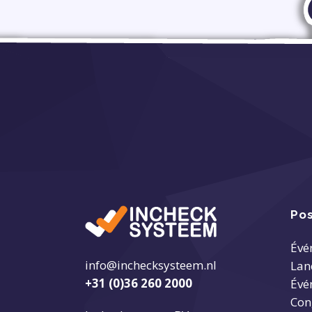
Pos
Évé
info@inchecksysteem.nl
Lan
+31 (0)36 260 2000
Évé
Con